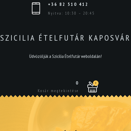
+36 82 510 412
Nyitva: 10:30 – 20:45
SZICILIA ÉTELFUTÁR KAPOSVÁR
Üdvözöljük a Szicilia Ételfutár weboldalán!
0
0
Kosár megtekintése