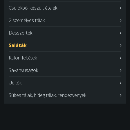
Csülökből készült ételek
2 személyes tálak
Desszertek
Saláták
Külön feltétek
Savanyúságok
Üdítők
Sültes tálak, hideg tálak, rendezvények