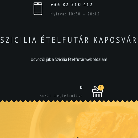
+36 82 510 412
Nyitva: 10:30 – 20:45
SZICILIA ÉTELFUTÁR KAPOSVÁR
Üdvözöljük a Szicilia Ételfutár weboldalán!
0
0
Kosár megtekintése