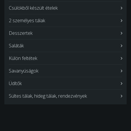
Csülökből készült ételek
2 személyes tálak
Desszertek
Saláták
Külön feltétek
Savanyúságok
Üdítők
Sültes tálak, hideg tálak, rendezvények