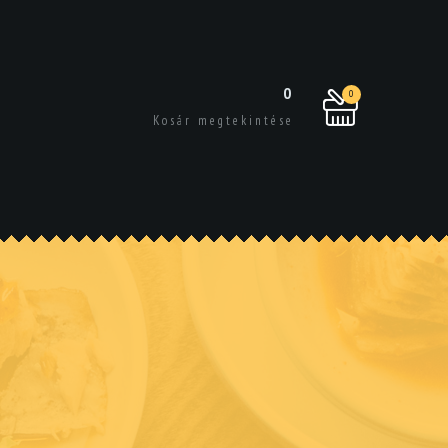
0
0
Kosár megtekintése