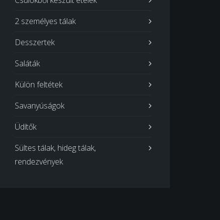
Csülökből készült ételek
2 személyes tálak
Desszertek
Saláták
Külön feltétek
Savanyúságok
Üdítők
Sültes tálak, hideg tálak,
rendezvények