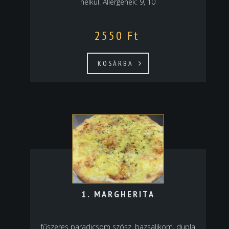
nélkül. Allergének: 9, 10
2550
Ft
KOSÁRBA
1. MARGHERITA
fűszeres paradicsom szósz, bazsalikom, dupla