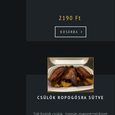
2190
Ft
KOSÁRBA
CSÜLÖK ROPOGÓSRA SÜTVE
Sült füstölt csülök , tormás majonézzel Köret