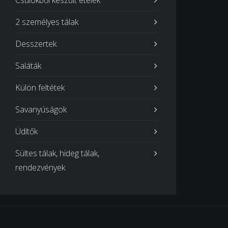
Csülökből készült ételek
2 személyes tálak
Desszertek
Saláták
Külön feltétek
Savanyúságok
Üdítők
Sültes tálak, hideg tálak,
rendezvények