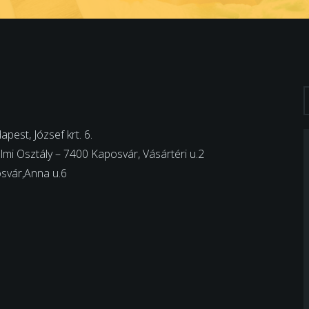
est, József krt. 6.
i Osztály – 7400 Kaposvár, Vásártéri u.2
svár,Anna u.6