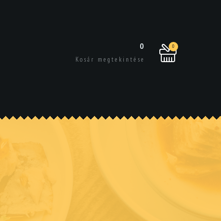
0
0
Kosár megtekintése