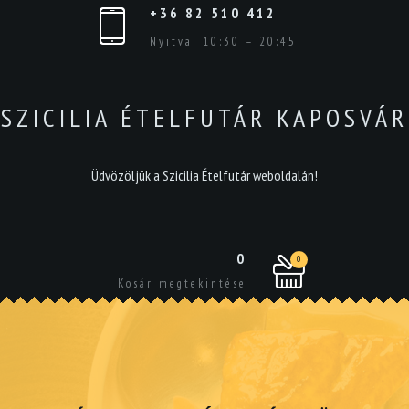
+36 82 510 412
Nyitva: 10:30 – 20:45
SZICILIA ÉTELFUTÁR KAPOSVÁR
Üdvözöljük a Szicilia Ételfutár weboldalán!
0
0
Kosár megtekintése