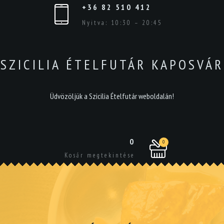
+36 82 510 412
Nyitva: 10:30 – 20:45
SZICILIA ÉTELFUTÁR KAPOSVÁR
Üdvözöljük a Szicilia Ételfutár weboldalán!
0
0
Kosár megtekintése