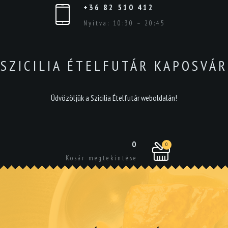
+36 82 510 412
Nyitva: 10:30 – 20:45
SZICILIA ÉTELFUTÁR KAPOSVÁR
Üdvözöljük a Szicilia Ételfutár weboldalán!
0
0
Kosár megtekintése