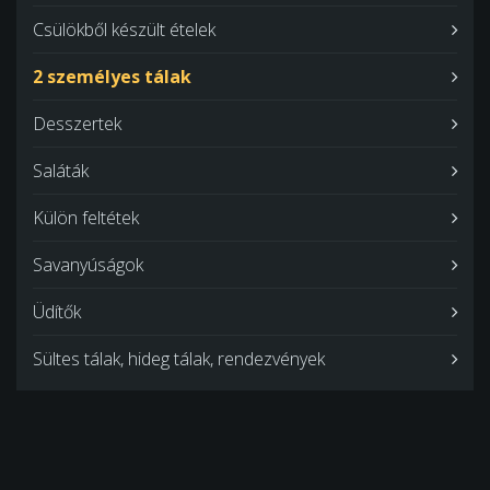
Csülökből készült ételek
2 személyes tálak
Desszertek
Saláták
Külön feltétek
Savanyúságok
Üdítők
Sültes tálak, hideg tálak, rendezvények